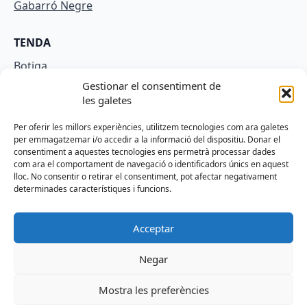
Gabarró Negre
TENDA
Botiga
Gestionar el consentiment de
El meu compte
les galetes
Termes i condicions
Per oferir les millors experiències, utilitzem tecnologies com ara galetes
Cistella
per emmagatzemar i/o accedir a la informació del dispositiu. Donar el
consentiment a aquestes tecnologies ens permetrà processar dades
com ara el comportament de navegació o identificadors únics en aquest
LEGAL
lloc. No consentir o retirar el consentiment, pot afectar negativament
determinades característiques i funcions.
Aviso legal
Política de priviacitat
Acceptar
Politica de cookies
Negar
Mostra les preferències
© 2023 Agricola Anoia, S.L.