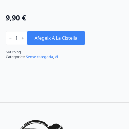
9,90
€
quantitat
de
Afegeix A La Cistella
Gabarró
Blanc
SKU:
vbg
Categories:
Sense categoria
,
Vi