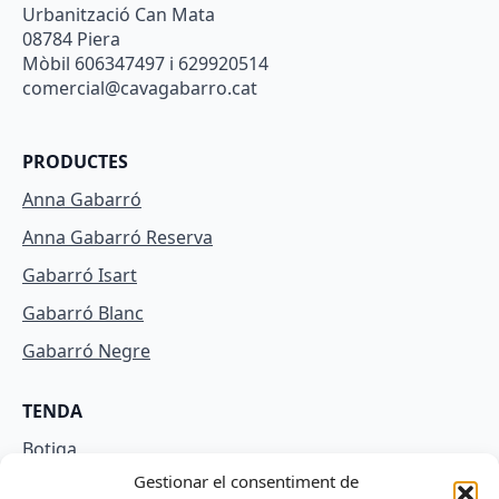
Urbanització Can Mata
08784 Piera
Mòbil 606347497 i 629920514
comercial@cavagabarro.cat
PRODUCTES
Anna Gabarró
Anna Gabarró Reserva
Gabarró Isart
Gabarró Blanc
Gabarró Negre
TENDA
Botiga
Gestionar el consentiment de
El meu compte